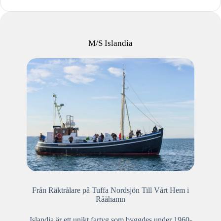
M/S Islandia
Från Räktrålare på Tuffa Nordsjön Till Vårt Hem i
Rååhamn
Islandia är ett unikt fartyg som byggdes under 1960-