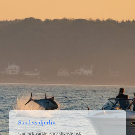
Sundets djurliv
Upptäck världens mäktigaste fisk