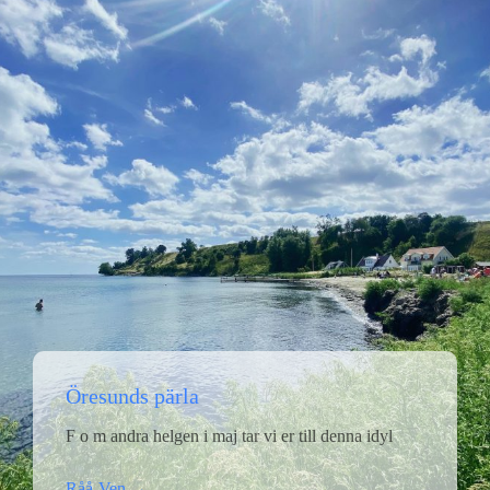
Öresunds pärla
F o m andra helgen i maj tar vi er till denna idyl
Råå-Ven →