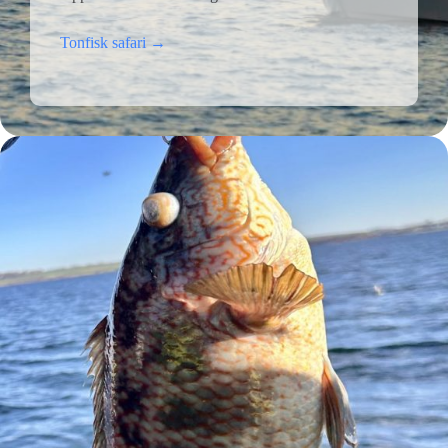
Tonfisk safari →