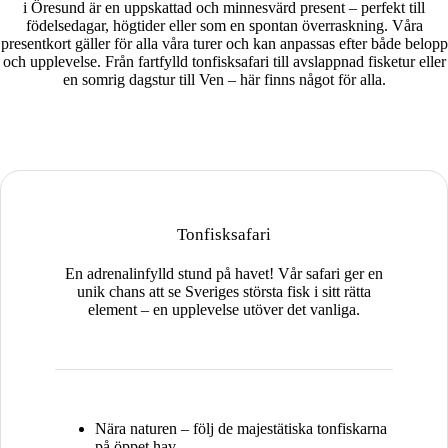
i Öresund är en uppskattad och minnesvärd present – perfekt till
födelsedagar, högtider eller som en spontan överraskning. Våra
presentkort gäller för alla våra turer och kan anpassas efter både belopp
och upplevelse. Från fartfylld tonfisksafari till avslappnad fisketur eller
en somrig dagstur till Ven – här finns något för alla.
Tonfisksafari
En adrenalinfylld stund på havet! Vår safari ger en
unik chans att se Sveriges största fisk i sitt rätta
element – en upplevelse utöver det vanliga.
Nära naturen – följ de majestätiska tonfiskarna
på öppet hav.