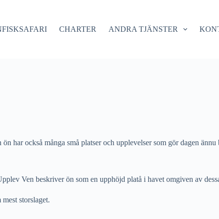
FISKSAFARI
CHARTER
ANDRA TJÄNSTER
KON
n ön har också många små platser och upplevelser som gör dagen ännu bä
t. Upplev Ven beskriver ön som en upphöjd platå i havet omgiven av des
 mest storslaget.