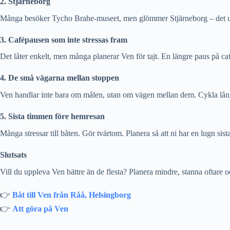
2. Stjärneborg
Många besöker Tycho Brahe-museet, men glömmer Stjärneborg – det unde
3. Cafépausen som inte stressas fram
Det låter enkelt, men många planerar Ven för tajt. En längre paus på ca
4. De små vägarna mellan stoppen
Ven handlar inte bara om målen, utan om vägen mellan dem. Cykla lång
5. Sista timmen före hemresan
Många stressar till båten. Gör tvärtom. Planera så att ni har en lugn sist
Slutsats
Vill du uppleva Ven bättre än de flesta? Planera mindre, stanna oftare o
👉
Båt till Ven från Råå, Helsingborg
👉
Att göra på Ven