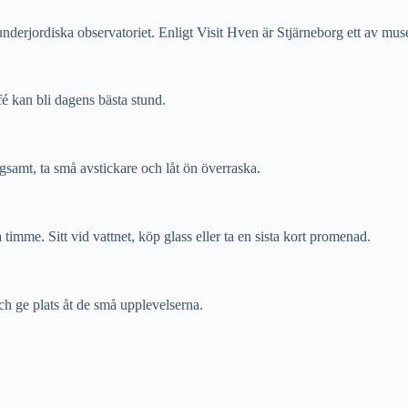
rjordiska observatoriet. Enligt Visit Hven är Stjärneborg ett av muse
fé kan bli dagens bästa stund.
samt, ta små avstickare och låt ön överraska.
a timme. Sitt vid vattnet, köp glass eller ta en sista kort promenad.
ch ge plats åt de små upplevelserna.